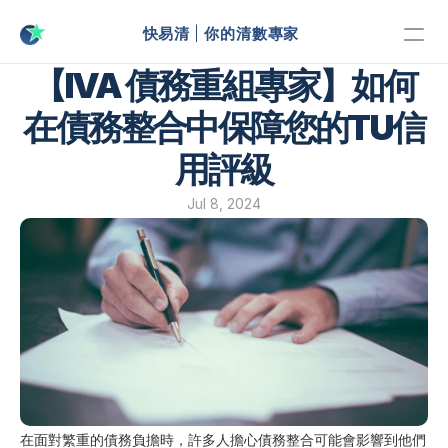
 快易清 
|
 你的清數專家
Updates
【IVA 債務重組專家】如何
有用資訊
在債務整合中保障您的TU信
用評級
Jul 8, 2024
在面對繁重的債務負擔時，許多人擔心債務整合可能會影響到他們